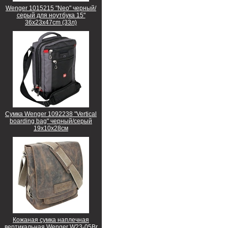
Wenger 1015215 "Neo" черный/
серый для ноутбука 15"
36x23x47cm (33л)
Сумка Wenger 1092238 "Vertical
boarding bag" черный/серый
19х10х28см
Кожаная сумка наплечная
вертикальная Wenger W23-05Br