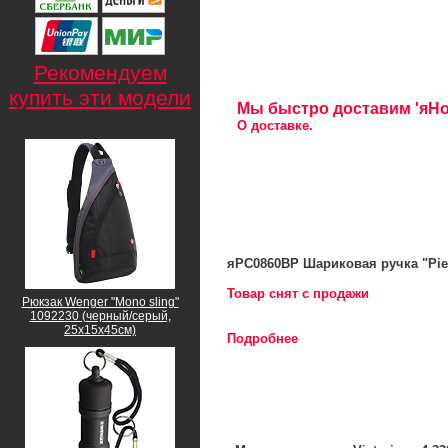
Рекомендуем
купить эти модели
Мы быстро доставим 'яНож
О доставке.
яPC0860BP Шариковая ручка "Pie
Товар снят с продажи
Рюкзак Wenger "Mono sling"
1092230 (черный/серый,
25х15х45см)
Подробнее