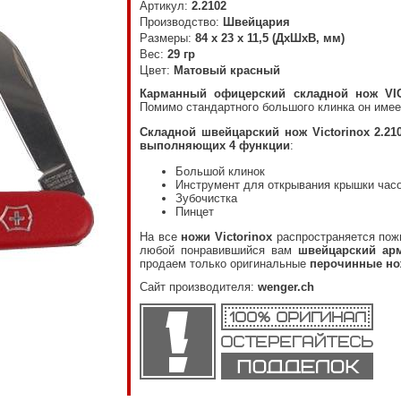
Артикул:
2.2102
Производство:
Швейцария
Размеры:
84 х 23 х 11,5 (ДхШхВ, мм)
Вес:
29 гр
Цвет:
Матовый красный
Карманный офицерский складной нож VIC
Помимо стандартного большого клинка он имее
Складной швейцарский нож Victorinox 2.21
выполняющих 4 функции
:
Большой клинок
Инструмент для открывания крышки час
Зубочистка
Пинцет
На все
ножи Victorinox
распространяется пож
любой понравившийся вам
швейцарский арм
продаем только оригинальные
перочинные нож
Сайт производителя:
wenger.ch