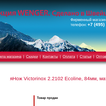
Фирменный магазин
+7 (495)
телефон:
ила магазина
|
Скидки
|
Контакты
|
Оплата
|
Статьи
|
Опто
яНож Victorinox 2.2102 Ecoline, 84мм, 
Товар продан