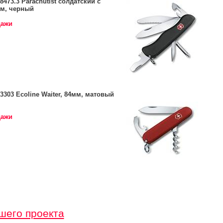
.8473.3 Parachutist солдатский с
мм, черный
дажи
.3303 Ecoline Waiter, 84мм, матовый
дажи
шего проекта