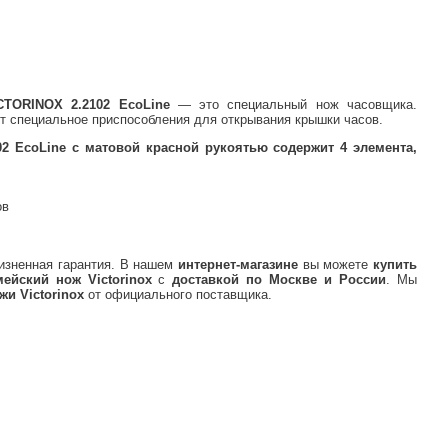
TORINOX 2.2102 EcoLine
— это специальный нож часовщика.
т специальное приспособления для открывания крышки часов.
02 EcoLine с матовой красной рукоятью содержит 4 элемента,
ов
изненная гарантия. В нашем
интернет-магазине
вы можете
купить
ейский нож Victorinox
с
доставкой по Москве и России
. Мы
и Victorinox
от официального поставщика.