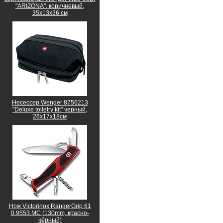
"ARIZONA", коричневый,
35х13х36 см
Несессер Wenger 8756213
"Deluxe toiletry kit" черный,
26х17х18см
Нож Victorinox RangerGrip 61
0.9553.MC (130mm, красно-
чёрный)