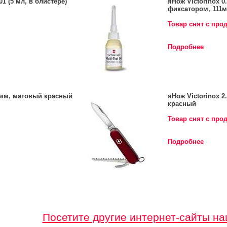
1 (5 мл, в блистере)
яНож Victorinox 0
фиксатором, 111
Товар снят с про
Подробнее
84мм, матовый красный
яНож Victorinox 2
красный
Товар снят с про
Подробнее
Посетите другие интернет-сайты на