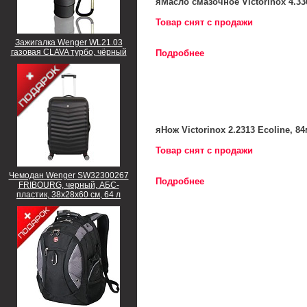
яМасло смазочное Victorinox 4.330
Товар снят с продажи
Зажигалка Wenger WL21.03
газовая CLAVA турбо, чёрный
Подробнее
яНож Victorinox 2.2313 Ecoline, 
Товар снят с продажи
Чемодан Wenger SW32300267
Подробнее
FRIBOURG, черный, АБС-
пластик, 38x28x60 см, 64 л