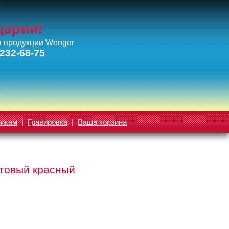
 продукции Wenger
 232-68-75
викам
|
Гравировка
|
Ваша корзина
матовый красный