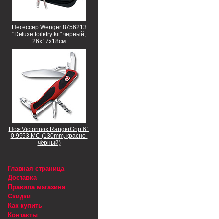
Несессер Wenger 8756213
"Deluxe toiletry kit" черный,
26х17х18см
Нож Victorinox RangerGrip 61
0.9553.MC (130mm, красно-
чёрный)
Главная страница
Доставка
Правила магазина
Скидки
Как купить
Контакты