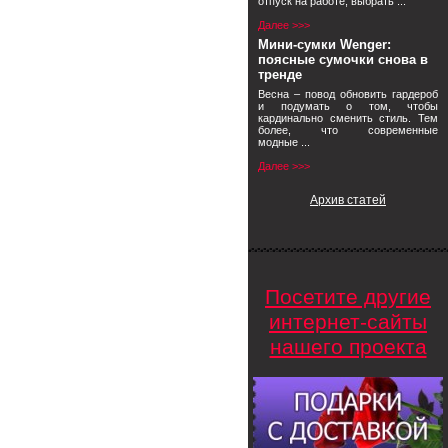
отпуск на работе, выбрать ...
Далее >>>
Мини-сумки Wenger:
поясные сумочки снова в
тренде
Весна – повод обновить гардероб
и подумать о том, чтобы
кардинально сменить стиль. Тем
более, что современные
модные ...
Далее >>>
Архив статей
Посетите другие
интернет-сайты
нашего проекта