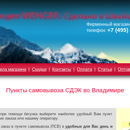
Фирменный магазин
+7 (495)
телефон:
ила магазина
|
Скидки
|
Контакты
|
Оплата
|
Статьи
|
Опто
Пункты самовывоза СДЭК во Владимире
 при помощи бегунка выберите наиболее удобный Вам пункт
ме заказа или нашему оператору.
 заказ в пункте самовывоза (ПСВ) в
удобные для Вас день и