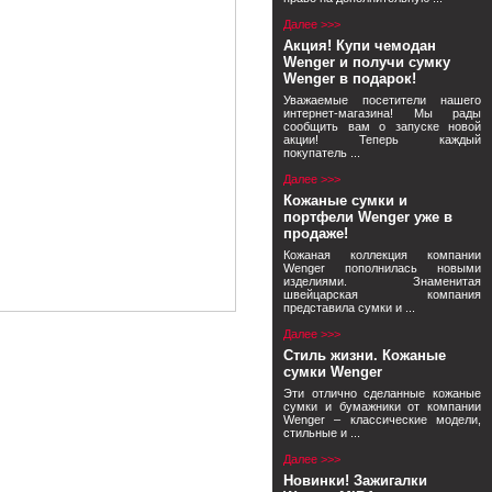
Далее >>>
Акция! Купи чемодан
Wenger и получи сумку
Wenger в подарок!
Уважаемые посетители нашего
интернет-магазина! Мы рады
сообщить вам о запуске новой
акции! Теперь каждый
покупатель ...
Далее >>>
Кожаные сумки и
портфели Wenger уже в
продаже!
Кожаная коллекция компании
Wenger пополнилась новыми
изделиями. Знаменитая
швейцарская компания
представила сумки и ...
Далее >>>
Стиль жизни. Кожаные
сумки Wenger
Эти отлично сделанные кожаные
сумки и бумажники от компании
Wenger – классические модели,
стильные и ...
Далее >>>
Новинки! Зажигалки