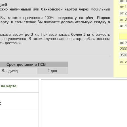
до 
дней
.
от 
можно
наличными
или
банковской картой
через мобильный
от 
 Вы можете произвести 100% предоплату на
р/сч
,
Яндекс
от 
карту
, в этом случае Вы получите
дополнительную скидку в
от 
 заказы весом
до 3 кг
. При весе заказа
более 3 кг
стоимость
льно увеличена. В таком случае наш оператор в обязательном
до 
ть доставки.
200
350
от 
Срок доставки в ПСВ
Владимир
2 дня
 на карте
2