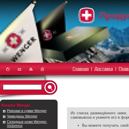
Главная
|
Доставка
|
Прав
Каталог Wenger
Рюкзаки и сумки Wenger
Из списка размещённого ниже,
Чемоданы Wenger
самовывоза и укажите его в фор
Складные ножи Wenger-
Вы можете получить свой
Victorinox