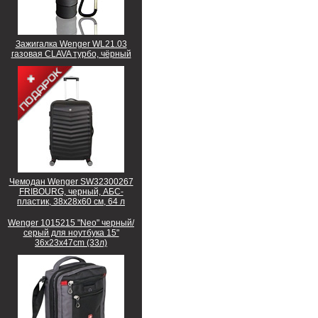
Зажигалка Wenger WL21.03
газовая CLAVA турбо, чёрный
Чемодан Wenger SW32300267
FRIBOURG, черный, АБС-
пластик, 38x28x60 см, 64 л
Wenger 1015215 "Neo" черный/
серый для ноутбука 15"
36x23x47cm (33л)