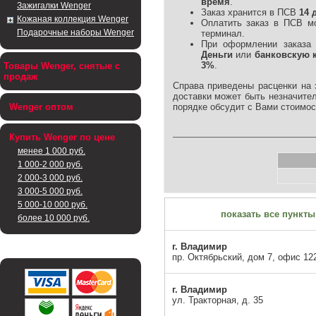
время
.
Зажигалки Wenger
Заказ хранится в ПСВ
14 
Кожаная коллекция Wenger
Оплатить заказ в ПСВ 
Подарочные наборы Wenger
терминал.
При оформлении заказа
Деньги
или
банковскую 
3%
.
Товары Wenger, снятые с
продаж
Справа приведены расценки на
доставки может быть незначите
порядке обсудит с Вами стоимос
Wenger оптом
Купить Wenger по цене
менее 1 000 руб.
1 000-2 000 руб.
2 000-3 000 руб.
3 000-5 000 руб.
5 000-10 000 руб.
показать все пункты
более 10 000 руб.
г. Владимир
пр. Октябрьский, дом 7, офис 12
г. Владимир
ул. Тракторная, д. 35