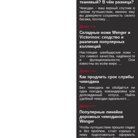
тканевый? В чём разница?
Чемодан – ваш верный спутник в
любом путешествии, именно ему
вы доверяете сохранность своего
багажа, поэтому ...
Далее >>>
Складные ножи Wenger и
Victorinox: сходство и
различия популярных
коллекций
Настоящие швейцарские ножи –
это символ качества, надёжности
и функциональности. Они
известны во всём мире. ...
Далее >>>
Как продлить срок службы
чемодана
Без чемодана не обойдётся ни
одна поездка, командировка или
долгожданный отпуск. Найти
удобный чемодан идеального ...
Далее >>>
Популярные линейки
дорожных чемоданов
Wenger
Чтобы путешествие прошло гладко
и без проблем, стоит хорошо к
нему подготовиться: оформить