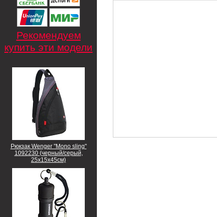
Рекомендуем
купить эти модели
Рюкзак Wenger "Mono sling"
1092230 (черный/серый,
25х15х45см)