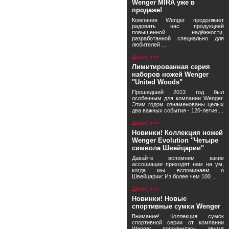
Wenger MIRA уже в
продаже!
Компания Wenger продолжает
радовать нас продукцией
повышенной надёжности,
разработанной специально для
любителей ...
Далее >>>
Лимитированная серия
наборов ножей Wenger
"United Woods"
Прошедший 2013 год был
особенным для компании Wenger.
Этим годом ознаменованы целых
два важных события - 120-летие ...
Далее >>>
Новинки! Коллекция ножей
Wenger Evolution "Четыре
символа Швейцарии"
Давайте вспомним какие
ассоциации приходят нам на ум,
когда мы вспоминаем о
Швейцарии: Из более чем 100 ...
Далее >>>
Новинки! Новые
спортивные сумки Wenger
Внимание! Коллекция сумок
спортивной серии от компании
Wenger пополнилась двумя