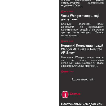
потрясающими, практичными
моделями! Обе ...
Далее >>>
Часы Wenger теперь ещё
доступнее!
Спешим сообщить всем
ценителям по настоящему
качественных вещей о снижении
цен на часы Wenger! Теперь
легендарные ...
Далее >>>
Новинки! Коллекции ножей
Wenger AP Blaze и Realtree
AP Snow
Компания Wenger выпустила в
свет две новые коллекции
складных ножей Realtree AP Blaze
и Realtree AP Snow. Новинки ...
Далее >>>
Архив новостей
Статьи
Пластиковый чемодан или