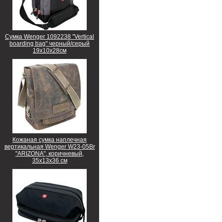
Сумка Wenger 1092238 "Vertical
boarding bag" черный/серый
19х10х28см
Кожаная сумка наплечная
вертикальная Wenger W23-05Br
"ARIZONA", коричневый,
35х13х36 см