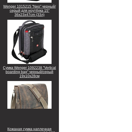
Wenger 1015215 "Neo" черный/
серый для ноутбука 15"
36x23x47cm (33л)
Сумка Wenger 1092238 "Vertical
boarding bag" черный/серый
19х10х28см
Кожаная сумка наплечная