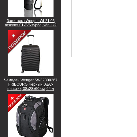
Зажигалка Wenger WL21.03
газовая CLAVA турбо, чёрный
Чемодан Wenger SW32300267
FRIBOURG, черный, АБС-
пластик, 38x28x60 см, 64 л