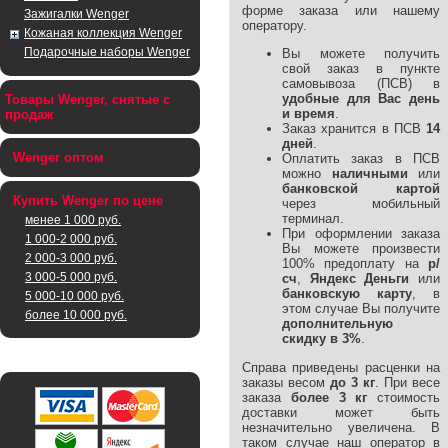
форме заказа или нашему
Зажигалки Wenger
оператору.
Кожаная коллекция Wenger
Подарочные наборы Wenger
Вы можете получить
свой заказ в пункте
самовывоза (ПСВ) в
удобные для Вас день
Товары Wenger, снятые с
и время
.
продаж
Заказ хранится в ПСВ
14
дней
.
Wenger оптом
Оплатить заказ в ПСВ
можно
наличными
или
банковской картой
Купить Wenger по цене
через мобильный
терминал.
менее 1 000 руб.
При оформлении заказа
1 000-2 000 руб.
Вы можете произвести
2 000-3 000 руб.
100% предоплату на
р/
3 000-5 000 руб.
сч
,
Яндекс Деньги
или
банковскую карту
, в
5 000-10 000 руб.
этом случае Вы получите
более 10 000 руб.
дополнительную
скидку в 3%
.
Справа приведены расценки на
заказы весом
до 3 кг
. При весе
заказа
более 3 кг
стоимость
доставки может быть
незначительно увеличена. В
таком случае наш оператор в