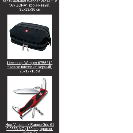
вертикальная Wenger W23-05Br
"ARIZONA", коричневый,
35х13х36 см
Несессер Wenger 8756213
"Deluxe toiletry kit" черный,
26х17х18см
Нож Victorinox RangerGrip 61
0.9553.MC (130mm, красно-