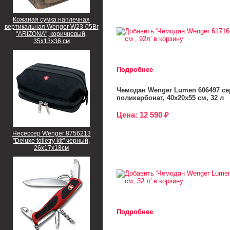
Кожаная сумка наплечная
вертикальная Wenger W23-05Br
"ARIZONA", коричневый,
35х13х36 см
Подробнее
Чемодан Wenger Lumen 606497 се
поликарбонат, 40х20х55 см, 32 л
Цена: 12 590 ₽
Несессер Wenger 8756213
"Deluxe toiletry kit" черный,
26х17х18см
Подробнее