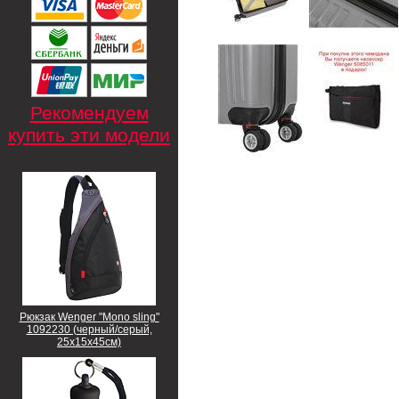
Рекомендуем
купить эти модели
Рюкзак Wenger "Mono sling"
1092230 (черный/серый,
25х15х45см)