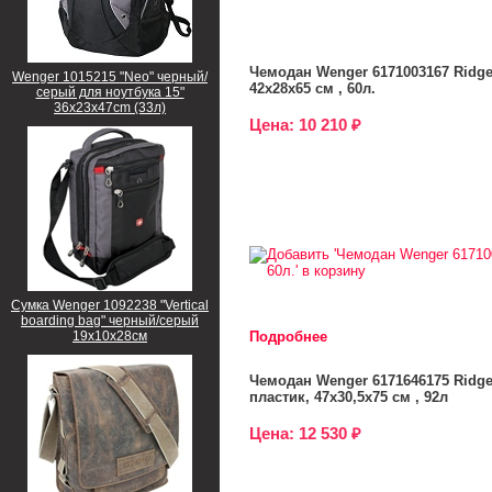
Чемодан Wenger 6171003167 Ridge
Wenger 1015215 "Neo" черный/
42х28х65 см , 60л.
серый для ноутбука 15"
36x23x47cm (33л)
Цена: 10 210 ₽
Сумка Wenger 1092238 "Vertical
boarding bag" черный/серый
19х10х28см
Подробнее
Чемодан Wenger 6171646175 Ridge
пластик, 47х30,5х75 см , 92л
Цена: 12 530 ₽