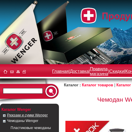
Правила
Главная
|
Доставка
|
|
Скидки
|
Ко
магазина
Каталог :
Каталог товаров
|
Каталог
Чемодан We
Каталог Wenger
Рюкзаки и сумки Wenger
Чемоданы Wenger
Пластиковые чемоданы