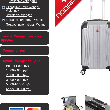
Тканевые чемоданы
Складные ножи Wenger-
Victorinox
Зажигалки Wenger
Кожаная коллекция Wenger
Подарочные наборы Wenger
Товары Wenger, снятые с
продаж
Wenger оптом
Купить Wenger по цене
менее 1 000 руб.
1 000-2 000 руб.
2 000-3 000 руб.
3 000-5 000 руб.
5 000-10 000 руб.
более 10 000 руб.