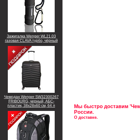
Зажигалка Wenger WL21.03
газовая CLAVA турбо, чёрный
Чемодан Wenger SW32300267
FRIBOURG, черный, АБС-
пластик, 38x28x60 см, 64 л
Мы быстро доставим 'Чемо
России.
О доставке.